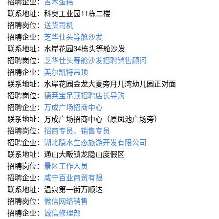
招聘企业：
吉木蛋糕
联系地址：科奥工业园11栋二楼
招聘岗位：
送货司机
招聘企业：
芝华仕头等舱沙发
联系地址：水岸花园34栋头等舱沙发
招聘岗位：
芝华仕头等舱沙发招聘销售顾问
招聘企业：
美尔凯特吊顶
联系地址：水岸花园金龙大夏旁月儿湾幼儿园正对面
招聘岗位：
德莱宝吊顶招聘店长导购
招聘企业：
万成广场招商中心
联系地址：万成广场招商中心（原凤池广场旁）
招聘岗位：
招商专员、销售专员
招聘企业：
湖北隐水生态旅游开发有限公司
联系地址：通山大畈镇龙隐山度假区
招聘岗位：
景区工作人员
招聘企业：
咸宁百业商贸有限
联系地址：温泉第一街万顺达
招聘岗位：
微信网络销售
招聘企业：
诚信修理部